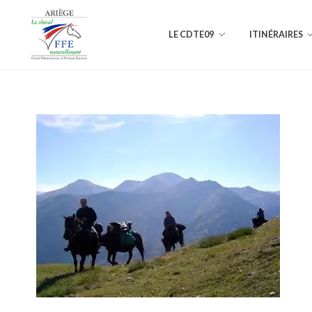
LE CDTE09
ITINÉRAIRES
Comité Départemental de Tourisme Équestre de l'Ariège
L'Ariège à cheval