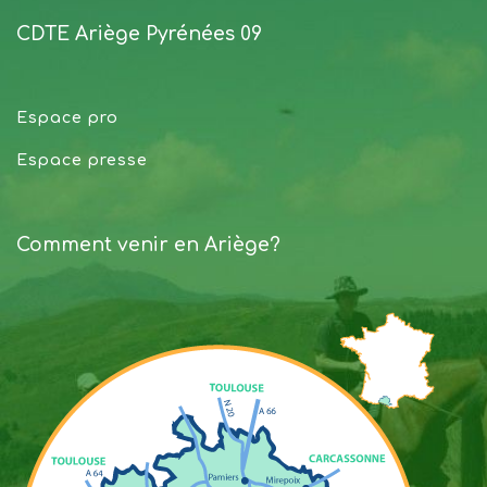
CDTE Ariège Pyrénées 09
Espace pro
Espace presse
Comment venir en Ariège?
05 61 69 18 04 ou 06 16 44 85 92
mairie@saint-ybars.fr
https://www.saint-ybars.fr/?page_id=199
Facebook - Chalets Loisirs
En savoir plus