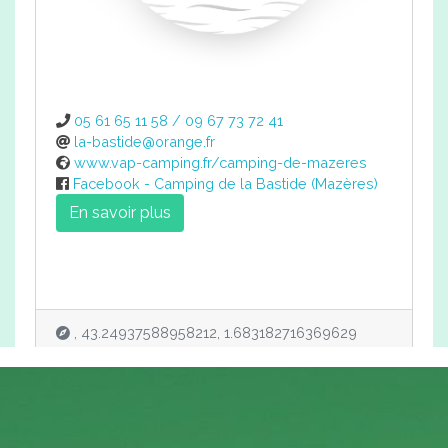
05 61 65 11 58 / 09 67 73 72 41
la-bastide@orange.fr
www.vap-camping.fr/camping-de-mazeres
Facebook - Camping de la Bastide (Mazères)
En savoir plus
, 43.24937588958212, 1.683182716369629
Chalets Loisirs