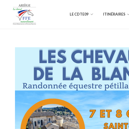
LE CDTE09
ITINÉRAIRES
Comité Départemental de Tourisme Équestre de l'Ariège
L'Ariège à cheval