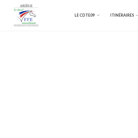
LE CDTE09
ITINÉRAIRES
Comité Départemental de Tourisme Équestre de l'Ariège
L'Ariège à cheval