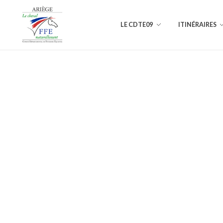
LE CDTE09
ITINÉRAIRES
Comité Départemental de Tourisme Équestre de l'Ariège
L'Ariège à cheval