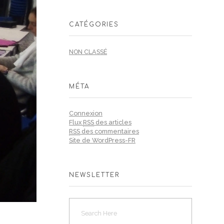
CATÉGORIES
NON CLASSÉ
MÉTA
Connexion
Flux
RSS
des articles
RSS
des commentaires
Site de WordPress-FR
NEWSLETTER