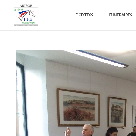
LE CDTE09
ITINÉRAIRES
Comité Départemental de Tourisme Équestre de l'Ariège
L'Ariège à cheval