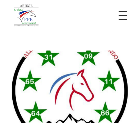
Comité Départemental de Tourisme Équestre de l'Ariège
L'Ariège à cheval